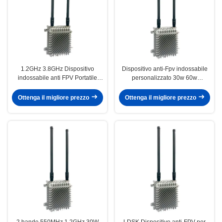
1.2GHz 3.8GHz Dispositivo
Dispositivo anti-Fpv indossabile
indossabile anti FPV Portatile
personalizzato 30w 60w
60W Aluminio Per contradroni
attrezzatura portatile contro Fpv
droni
Ottenga il migliore prezzo
Ottenga il migliore prezzo
2 bande 550MHz 1,2GHz 30W
LDSK Dispositivo anti-FPV per