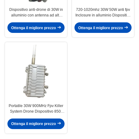
Dispositivo anti-drone di 30W in
720-1020mhz 30W 50W anti fpv
alluminio con antenna ad alto
Inclosure in alluminio Dispositivo
guadagno in banda 1.2g
anti drone con antenna ad alto
guadagno
Ottenga il migliore prezzo
Ottenga il migliore prezzo
Portatile 30W 900MHz Fpv Killer
System Drone Dispositivo 850-
940 MHZ Personalizzato
Ottenga il migliore prezzo