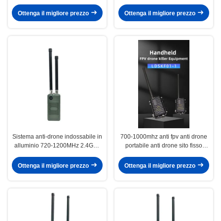
soppressore
Ottenga il migliore prezzo
Ottenga il migliore prezzo
Sistema anti-drone indossabile in
700-1000mhz anti fpv anti drone
alluminio 720-1200MHz 2.4GHz
portabile anti drone sito fisso
Soppressore
contro UAV dispositivo 1 banda
dispositivo drone
Ottenga il migliore prezzo
Ottenga il migliore prezzo