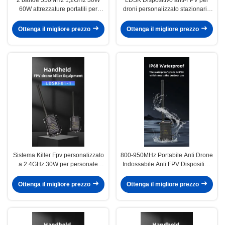
60W attrezzature portatili per
droni personalizzato stazionario
droni assassini per le operazioni
900MHz + 1500MHz per
FPV
situazioni critiche
Ottenga il migliore prezzo
Ottenga il migliore prezzo
Sistema Killer Fpv personalizzato
800-950MHz Portabile Anti Drone
a 2.4GHz 30W per personale
Indossabile Anti FPV Dispositivo
esterno e droni Fpv della difesa
1 banda Con Omni Antenna
Ottenga il migliore prezzo
Ottenga il migliore prezzo