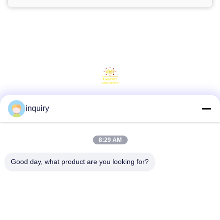
inquiry
Social media
8:29 AM
Contatto rapido
Good day, what product are you looking for?
Telefono
86-139-2371-1327
E-mail
inquiry@ladaskytech.com