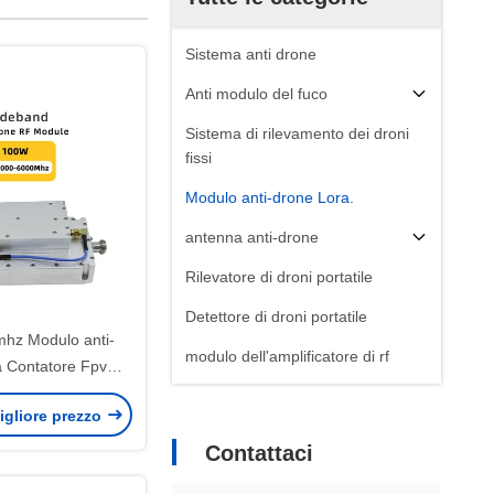
Sistema anti drone
Anti modulo del fuco
Sistema di rilevamento dei droni
fissi
Modulo anti-drone Lora.
antenna anti-drone
Rilevatore di droni portatile
Detettore di droni portatile
hz Modulo anti-
modulo dell'amplificatore di rf
a Contatore Fpv
0-6000mhz 100W
igliore prezzo
drone anti fpv 250-
W 100-1100mhz
Contattaci