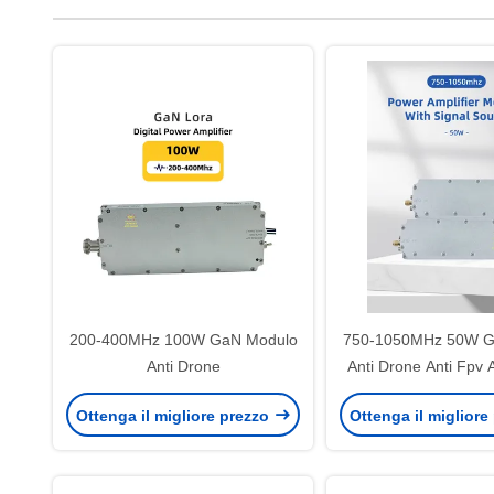
200-400MHz 100W GaN Modulo
750-1050MHz 50W G
Anti Drone
Anti Drone Anti Fpv An
Autel Fpv Suppres
Ottenga il migliore prezzo
Ottenga il migliore
1000MHz Modu