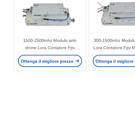
1500-2500mhz Modulo anti-
300-1500mhz Modulo 
drone Lora Contatore Fpv
Lora Contatore Fpv 
Modulo 300-6000mhz 100W
6000mhz 100W sist
Ottenga il migliore prezzo
Ottenga il migliore
sistema anti-drone anti fpv 250-
drone anti fpv 250-
400mhz 50W 100-1100mhz
100-1100m