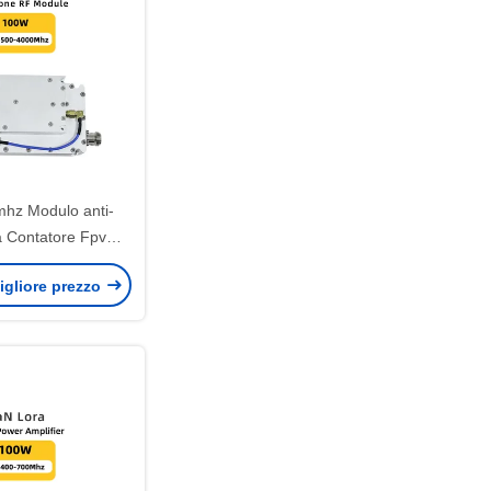
hz Modulo anti-
a Contatore Fpv
0-6000mhz 100W
igliore prezzo
drone anti fpv 250-
W 100-1100mhz