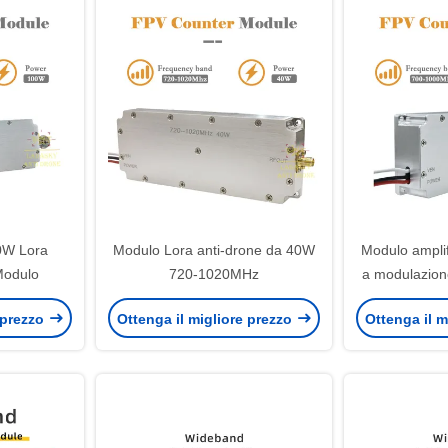
0W Lora
Modulo Lora anti-drone da 40W
Modulo amplif
Modulo
720-1020MHz
a modulazione
d
 prezzo
Ottenga il migliore prezzo
Ottenga il m