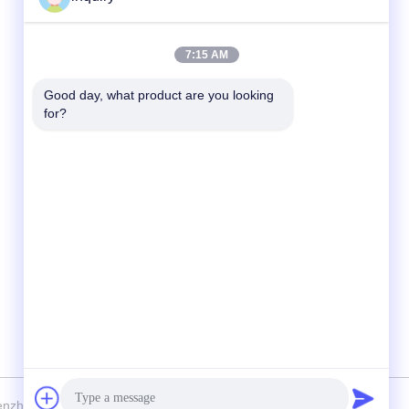
Contatto rapido
7:15 AM
Telefono
Good day, what product are you looking 
for?
86-139-2371-1327
E-mail
inquiry@ladaskytech.com
Indirizzo
- No, no, no, no.11, Plant Road, Tongle
Community, Baolong Street, distretto di
Longgang, Shenzhen
hen Ladasky Technology Co.，Ltd Tutti. Tutti i diritti riservati.