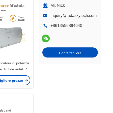
Mr. Nick
inquiry@ladaskytech.com
+8613556894640
Contattaci ora
icatore di potenza
 digitale anti-FPV
a 80 W
igliore prezzo