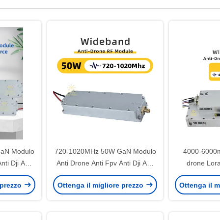
aN Modulo
720-1020MHz 50W GaN Modulo
4000-6000m
ti Dji Anti
Anti Drone Anti Fpv Anti Dji Anti
drone Lor
sore 700-
Autel Fpv Suppressore 700-
Modulo 30
 prezzo
Ottenga il migliore prezzo
Ottenga il m
lo RF
1000MHz Modulo RF
sistema anti-
400mhz 50