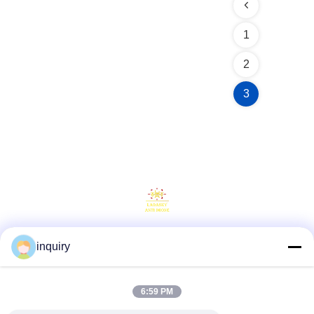
1
2
3
inquiry
Social media
6:59 PM
Contatto rapido