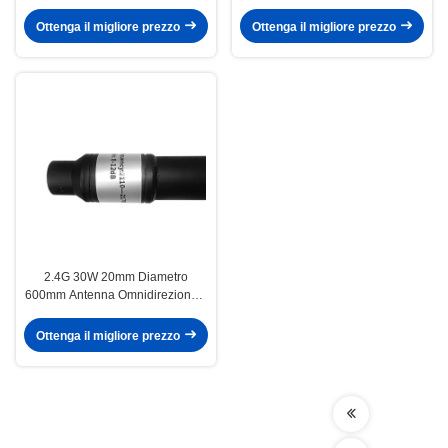
Transmission Antenna per la
1.2g 1.4G 1.5g Personalizzazione
difesa UAV
Ottenga il migliore prezzo
Ottenga il migliore prezzo
2.4G 30W 20mm Diametro
600mm Antenna Omnidirezionale
Contro Drone
Ottenga il migliore prezzo