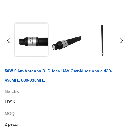
50W 0,6m Antenna Di Difesa UAV Omnidirezionale 420-
450MHz 830-930MHz
Marchio:
LDSK
MOQ:
2 pezzi