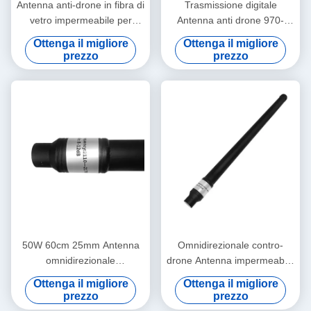
Antenna anti-drone in fibra di
Trasmissione digitale
vetro impermeabile per
Antenna anti drone 970-
esterni
1100MHz 50W 60cm 25mm
Ottenga il migliore
Ottenga il migliore
Fibra di vetro
prezzo
prezzo
50W 60cm 25mm Antenna
Omnidirezionale contro-
omnidirezionale
drone Antenna impermeabile
Trasmissione digitale Anti
60cm Anti UAV 433MHz
Ottenga il migliore
Ottenga il migliore
UAV impermeabile
900MHz 50W
prezzo
prezzo