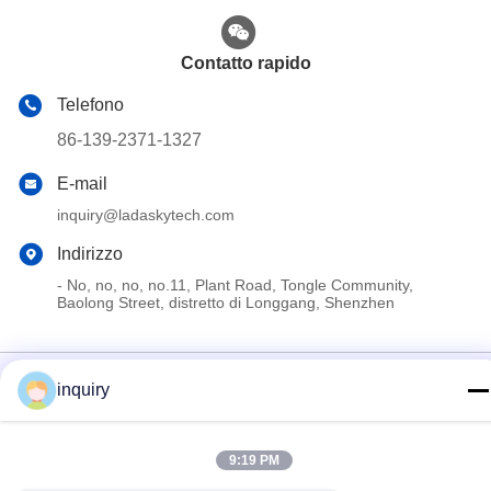
Contatto rapido
Telefono
86-139-2371-1327
E-mail
inquiry@ladaskytech.com
Indirizzo
- No, no, no, no.11, Plant Road, Tongle Community,
Baolong Street, distretto di Longgang, Shenzhen
Politica sulla privacy
|
Mappa del sito
inquiry
La Cina va bene. Qualità Sistema anti drone Fornitore. 2024-
2026 Shenzhen Ladasky Technology Co.，Ltd Tutti. Tutti i diritti
riservati.
9:19 PM