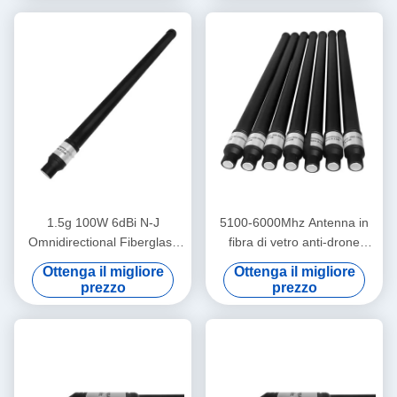
1.5g 100W 6dBi N-J
5100-6000Mhz Antenna in
Omnidirectional Fiberglass
fibra di vetro anti-drone
Antenna Anti Drone 1.2g
10dBi Guadagno con politica
Ottenga il migliore
Ottenga il migliore
1.4G Alto Guadagno
di rimborso di ritorno di 30
prezzo
prezzo
giorni