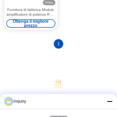
Video
Fornitura di fabbrica Modulo
amplificatore di potenza RF a
banda larga GaN da 80 W,
Ottenga il migliore
6000-7500 MHz per
prezzo
bloccatori di segnale per
droni e modulo chiave per
sistemi di interferenza FPV
per UAV e anti-spionaggio
1
inquiry
Social media