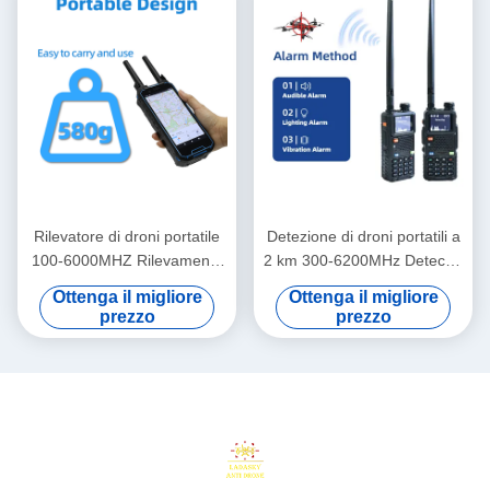
doppio posizionamento
geolocalizzazione pilota per
UAV/pilota per la sicurezza di
operazioni di sicurezza
aeroporti, frontiere ed eventi
mobile
Rilevatore di droni portatile
Detezione di droni portatili a
100-6000MHZ Rilevamento
2 km 300-6200MHz Detector
a banda larga 2-3KM
di droni a doppia modalità
Ottenga il migliore
Ottenga il migliore
Localizzazione
con avviso e monitoraggio
prezzo
prezzo
Posizionamento con
super precoci Ampia gamma
decodifica RID e DID
di modelli di rilevamento
procotrol LDKL02
Copertura completa della
banda di frequenza