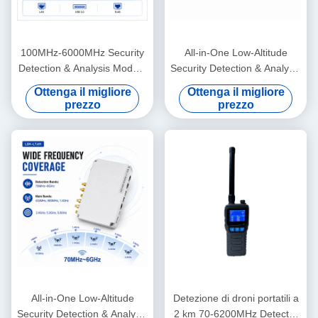
100MHz-6000MHz Security
All-in-One Low-Altitude
Detection & Analysis Module
Security Detection & Analysis
Passive Detection Integrated
Module Passive Detection
Ottenga il migliore
Ottenga il migliore
RF Computing Unit Precise
Integrated RF Computing
prezzo
prezzo
Fingerprint ID for
Unit Precise Fingerprint ID
DJI/AUTEL/DIY Open API &
for DJI/AUTEL/DIY Open API
Blacklist/Whitelist Logic
& Blacklist/Whitelist Logic for
Integrated Module
Seamless S
All-in-One Low-Altitude
Detezione di droni portatili a
Security Detection & Analysis
2 km 70-6200MHz Detector