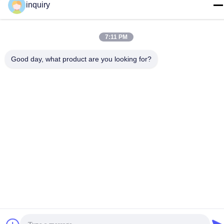
inquiry
2026 Shenzhen Ladasky Technology Co.，Ltd Tutti. Tutti i diritti
riservati.
7:11 PM
Good day, what product are you looking for?