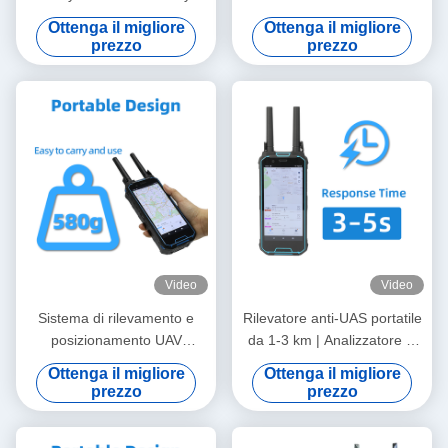
Module Passive Detection
di droni a doppia modalità
Ottenga il migliore
Ottenga il migliore
Integrated RF Computing
con allarme super precoce e
prezzo
prezzo
Unit Precise Fingerprint ID
monitoraggio Ampia gamma
for DJI/AUTEL/DIY Open API
di modelli di rilevamento
& Blacklist/Whitelist Logic for
Copertura completa della
Seamless S
banda di frequenza
Video
Video
Sistema di rilevamento e
Rilevatore anti-UAS portatile
posizionamento UAV
da 1-3 km | Analizzatore di
portatile: localizzatore di
spettro full-band da 100 MHz
Ottenga il migliore
Ottenga il migliore
droni a lungo raggio da 1-3
a 6 GHz con decodifica
prezzo
prezzo
km con mappatura FPV,
video FPV, intercettazione
tracciamento ID remoto e
RID in tempo reale e