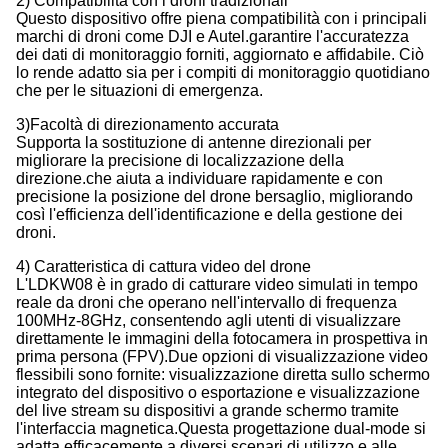
2) Compatibilità con i droni tradizionali
Questo dispositivo offre piena compatibilità con i principali
marchi di droni come DJI e Autel.garantire l'accuratezza
dei dati di monitoraggio forniti, aggiornato e affidabile. Ciò
lo rende adatto sia per i compiti di monitoraggio quotidiano
che per le situazioni di emergenza.
3)Facoltà di direzionamento accurata
Supporta la sostituzione di antenne direzionali per
migliorare la precisione di localizzazione della
direzione.che aiuta a individuare rapidamente e con
precisione la posizione del drone bersaglio, migliorando
così l'efficienza dell'identificazione e della gestione dei
droni.
4) Caratteristica di cattura video del drone
L'LDKW08 è in grado di catturare video simulati in tempo
reale da droni che operano nell'intervallo di frequenza
100MHz-8GHz, consentendo agli utenti di visualizzare
direttamente le immagini della fotocamera in prospettiva in
prima persona (FPV).Due opzioni di visualizzazione video
flessibili sono fornite: visualizzazione diretta sullo schermo
integrato del dispositivo o esportazione e visualizzazione
del live stream su dispositivi a grande schermo tramite
l'interfaccia magnetica.Questa progettazione dual-mode si
adatta efficacemente a diversi scenari di utilizzo e alle