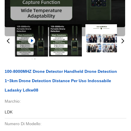
100-8000MHZ Drone Detector Handheld Drone Detection
1~3km Drone Detection Distance Per Uso Indossabile
Ladasky Ldkw08
Marchio:
LDK
Numero Di Modello: