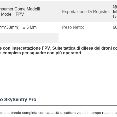
Qu
nsumer Come Modelli 
Esportazione Di Registro:
In
i Modelli FPV
L
mm*33mm） ± 5 Mm
Peso Netto:
6
ile con intercettazione FPV
, 
Suite tattica di difesa dei droni 
da completa per squadre con più operatori
io SkySentry Pro
to a banda completa con capacità di cattura video in tempo reale e anal