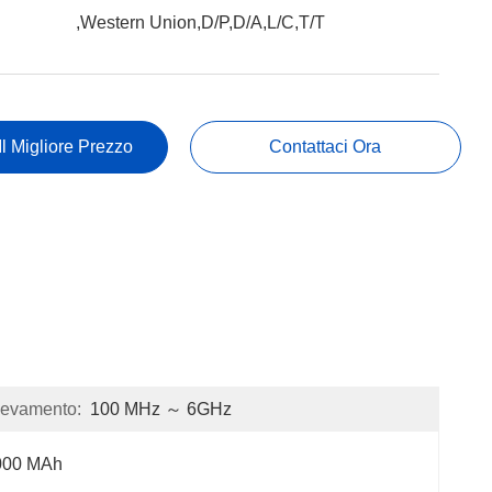
,Western Union,D/P,D/A,L/C,T/T
Il Migliore Prezzo
Contattaci Ora
ilevamento:
100 MHz ～ 6GHz
000 MAh