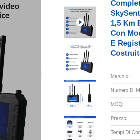
Completa
SkySent
1,5 Km 
Con Mod
E Regis
Costruit
Marchio:
Numero Di M
MOQ:
Prezzo:
Tempi Di Co