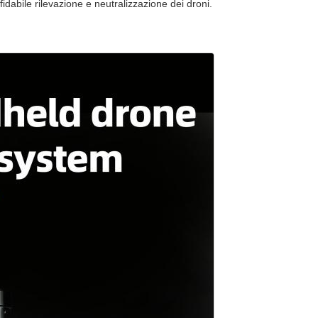
idabile rilevazione e neutralizzazione dei droni.