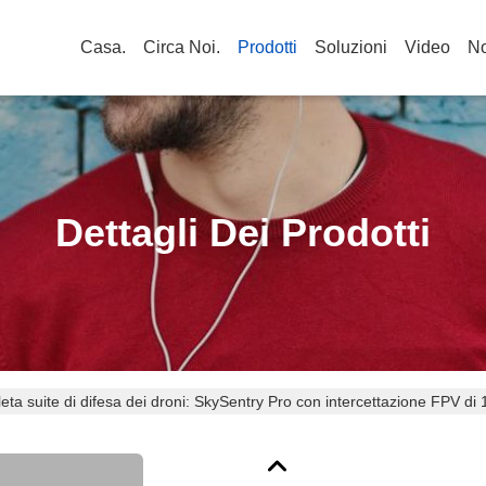
Casa.
Circa Noi.
Prodotti
Soluzioni
Video
No
Dettagli Dei Prodotti
ta suite di difesa dei droni: SkySentry Pro con intercettazione FPV di
a multi-operatore e registrazione video in tempo reale costruita per ope