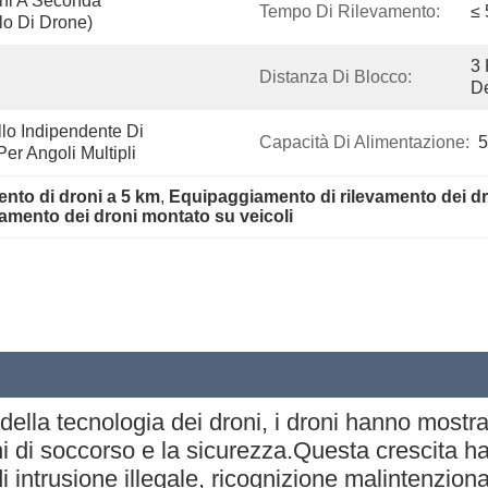
ni A Seconda 
Tempo Di Rilevamento:
≤ 
lo Di Drone)
3 
Distanza Di Blocco:
De
lo Indipendente Di 
Capacità Di Alimentazione:
5
r Angoli Multipli
mento di droni a 5 km
, 
Equipaggiamento di rilevamento dei d
amento dei droni montato su veicoli
della tecnologia dei droni, i droni hanno mostrat
ioni di soccorso e la sicurezza.Questa crescita h
 intrusione illegale, ricognizione malintenziona