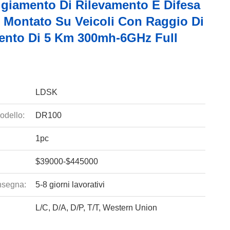
giamento Di Rilevamento E Difesa
i Montato Su Veicoli Con Raggio Di
ento Di 5 Km 300mh-6GHz Full
LDSK
odello:
DR100
1pc
$39000-$445000
nsegna:
5-8 giorni lavorativi
L/C, D/A, D/P, T/T, Western Union