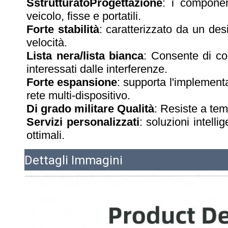
S
strutturato
Progettazione
: i componen
veicolo, fisse e portatili.
Forte stabilità
: caratterizzato da un des
velocità.
Lista nera/lista bianca
: Consente di con
interessati dalle interferenze.
Forte espansione
: supporta l'implementa
rete multi-dispositivo.
Di grado militare
Qualità
: Resiste a tem
Servizi personalizzati
: soluzioni intelli
ottimali.
Dettagli Immagini