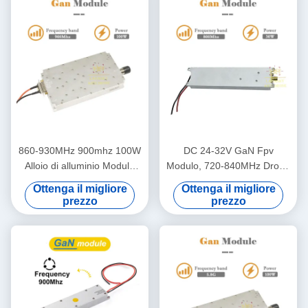
860-930MHz 900mhz 100W
DC 24-32V GaN Fpv
Alloio di alluminio Modulo
Modulo, 720-840MHz Drone
anti drone Modulo
Defense Module
Ottenga il migliore
Ottenga il migliore
amplificatore di potenza RF
prezzo
prezzo
anti UAV