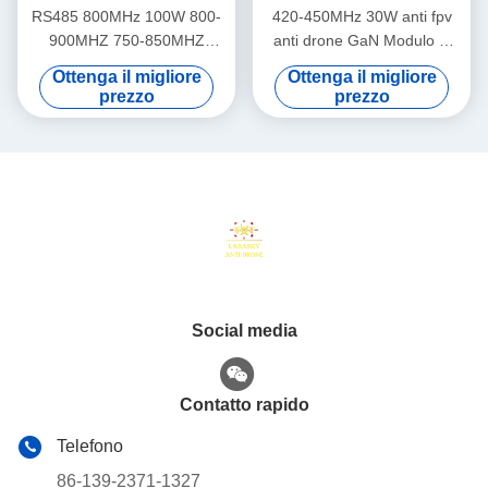
RS485 800MHz 100W 800-
420-450MHz 30W anti fpv
900MHZ 750-850MHZ
anti drone GaN Modulo di
Modulo anti drone Modulo
difesa drone con 1-1.5dB di
Ottenga il migliore
Ottenga il migliore
amplificatore di potenza RF
potenza piatta
prezzo
prezzo
per anti Uav LDSK 24-32V
Social media
Contatto rapido
Telefono
86-139-2371-1327