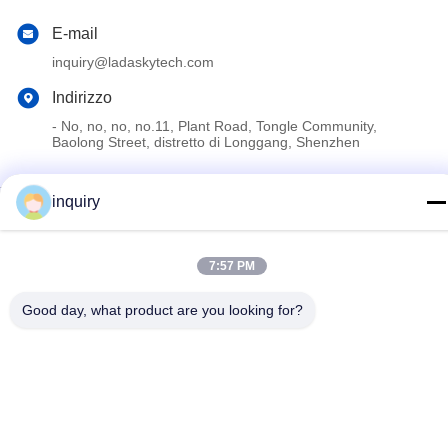
E-mail
inquiry@ladaskytech.com
Indirizzo
- No, no, no, no.11, Plant Road, Tongle Community,
Baolong Street, distretto di Longgang, Shenzhen
inquiry
Politica sulla privacy
|
Mappa del sito
La Cina va bene. Qualità Sistema anti drone Fornitore. 2024-
2026 Shenzhen Ladasky Technology Co.，Ltd Tutti. Tutti i diritti
7:57 PM
riservati.
Good day, what product are you looking for?