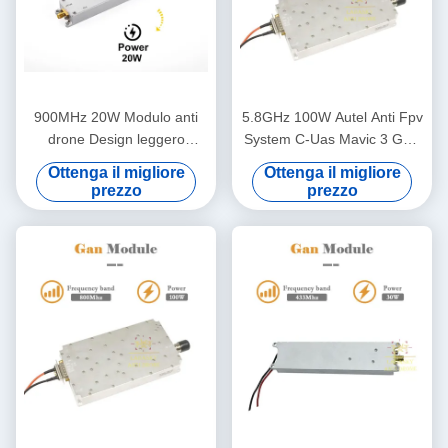
900MHz 20W Modulo anti
5.8GHz 100W Autel Anti Fpv
drone Design leggero
System C-Uas Mavic 3 GaN
Amplificazione RF per la
RF Power Amplifier Modulo
Ottenga il migliore
Ottenga il migliore
difesa dei droni
di posizione anti drone anti
prezzo
prezzo
dji anti autel anti UAV