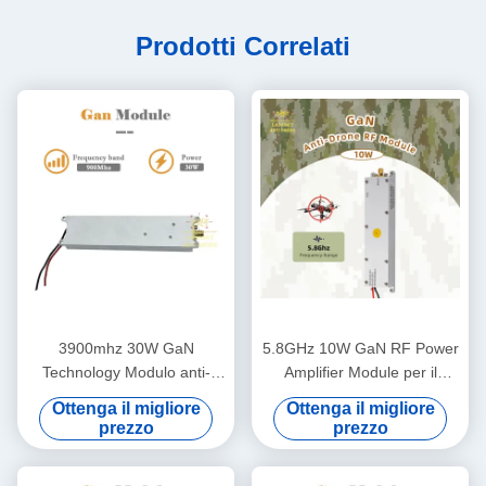
Prodotti Correlati
3900mhz 30W GaN
5.8GHz 10W GaN RF Power
Technology Modulo anti-
Amplifier Module per il
drone 900MHZ Modulo RF
rilevamento di droni
Ottenga il migliore
Ottenga il migliore
anti-Fpv 24-32V
prezzo
prezzo