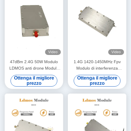
Video
Video
47dBm 2.4G 50W Modulo
1.4G 1420-1450MHz Fpv
LDMOS anti drone Modulo
Modulo di interferenza
amplificatore di potenza anti
LDMOS 30W Modulo
Ottenga il migliore
Ottenga il migliore
Fpv
contatore drone 24-28V
prezzo
prezzo