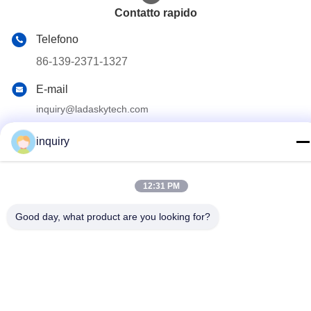
Contatto rapido
Telefono
86-139-2371-1327
E-mail
inquiry@ladaskytech.com
Indirizzo
inquiry
- No, no, no, no.11, Plant Road, Tongle Community,
Baolong Street, distretto di Longgang, Shenzhen
12:31 PM
Politica sulla privacy
|
Mappa del sito
Good day, what product are you looking for?
La Cina va bene. Qualità Sistema anti drone Fornitore. 2024-
2026 Shenzhen Ladasky Technology Co.，Ltd Tutti. Tutti i diritti
riservati.