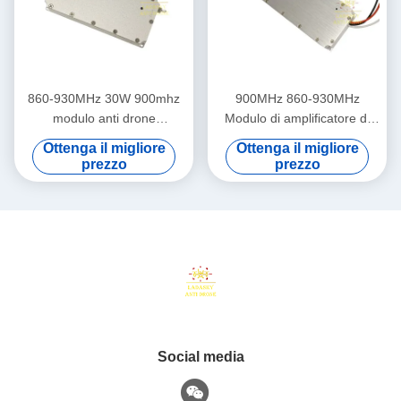
860-930MHz 30W 900mhz
900MHz 860-930MHz
modulo anti drone
Modulo di amplificatore di
amplificatore di potenza
potenza RF portatile da 50W
Ottenga il migliore
Ottenga il migliore
modulo RF modulo drone
per modulo anti-UAV
prezzo
prezzo
contatore modulo LDMOS,
LDMOS drone jammer
modulo anti Uav
amplificatore RF
Social media