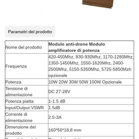
Parametri del prodotto
Modulo anti-drone Modulo
Nome del prodotto
amplificatore di potenza
420-450Mhz, 830-930Mhz, 1170-1280Mhz,
1350-1450Mhz, 1550-1620Mhz, 2400-
Frequenza
2500Mhz, 5150-5350Mhz, 5725-5850Mzh
opzionale
Potenza
10W 20W 30W 50W 100W Opzionale
Tensione di
DC 27-28V
alimentazione
Potenza piatta
1-1.5 dB
Input/Output VSWR
1.5dB
Corrente di
2.5-3A
alimentazione
Dimensione del
160*50*18,8 mm
prodotto