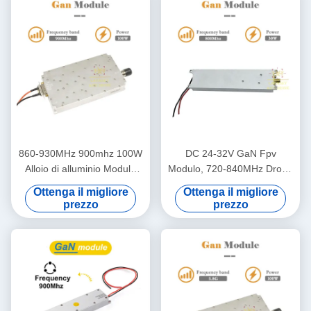
860-930MHz 900mhz 100W
DC 24-32V GaN Fpv
Alloio di alluminio Modulo
Modulo, 720-840MHz Drone
anti drone Modulo
Defense Module
Ottenga il migliore
Ottenga il migliore
amplificatore di potenza RF
prezzo
prezzo
anti UAV