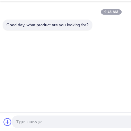
E-mail
9:46 AM
inquiry@ladaskytech.com
Good day, what product are you looking for?
Indirizzo
- No, no, no, no.11, Plant Road, Tongle Community,
Baolong Street, distretto di Longgang, Shenzhen
Politica sulla privacy
|
Mappa del sito
La Cina va bene. Qualità Sistema anti drone Fornitore. 2024-
2026 Shenzhen Ladasky Technology Co.，Ltd Tutti. Tutti i diritti
riservati.