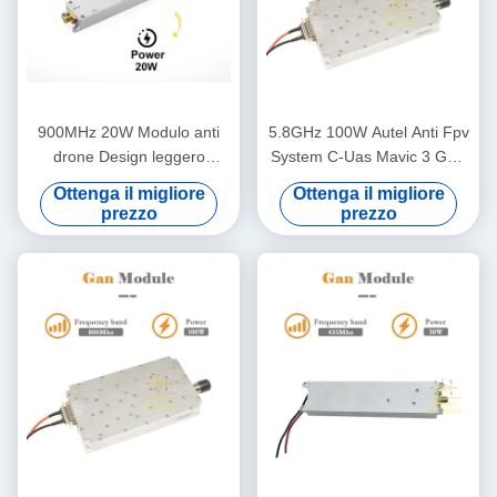
900MHz 20W Modulo anti
5.8GHz 100W Autel Anti Fpv
drone Design leggero
System C-Uas Mavic 3 GaN
Amplificazione RF per la
RF Power Amplifier Modulo
Ottenga il migliore
Ottenga il migliore
difesa dei droni
di posizione anti drone anti
prezzo
prezzo
dji anti autel anti UAV