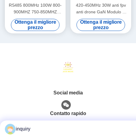
RS485 800MHz 100W 800-
420-450MHz 30W anti fpv
900MHZ 750-850MHZ
anti drone GaN Modulo di
Modulo anti drone Modulo
difesa drone con 1-1.5dB di
Ottenga il migliore
Ottenga il migliore
amplificatore di potenza RF
potenza piatta
prezzo
prezzo
per anti Uav LDSK 24-32V
Social media
Contatto rapido
Telefono
inquiry
86-139-2371-1327