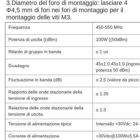
3.Diametro del foro di montaggio: lasciare 4
Φ4,5 mm di fori nei fori di montaggio per il
montaggio delle viti M3.
Frequenza
450-550 MHz
Potenza di uscita ((dBm)
100W ((50dBm)
Ritardo di gruppo in banda
≤ 1 us
45±1.0,45±1.0 (ingress
Guadagno
potenza 50 dBm)
Fluctuazione in banda (dB)
≤ 2,5 (valore da picco
Rapporto delle onde stazionarie della
≤ 1.35
tensione di ingresso
Relazione delle onde stazionarie della
≤ 1.3
tensione di uscita
Tensione di alimentazione tipica
Intervallo +30Vdc: 24
Corrente di alimentazione
+30Vdc@100W≤5,5A