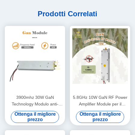
Prodotti Correlati
3900mhz 30W GaN
5.8GHz 10W GaN RF Power
Technology Modulo anti-
Amplifier Module per il
drone 900MHZ Modulo RF
rilevamento di droni
Ottenga il migliore
Ottenga il migliore
anti-Fpv 24-32V
prezzo
prezzo