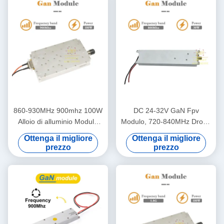
860-930MHz 900mhz 100W
DC 24-32V GaN Fpv
Alloio di alluminio Modulo
Modulo, 720-840MHz Drone
anti drone Modulo
Defense Module
Ottenga il migliore
Ottenga il migliore
amplificatore di potenza RF
prezzo
prezzo
anti UAV