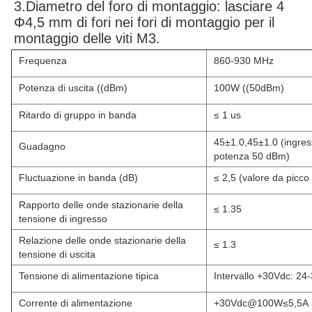
3.Diametro del foro di montaggio: lasciare 4
Φ4,5 mm di fori nei fori di montaggio per il
montaggio delle viti M3.
Frequenza
860-930 MHz
Potenza di uscita ((dBm)
100W ((50dBm)
Ritardo di gruppo in banda
≤ 1 us
45±1.0,45±1.0 (ingress
Guadagno
potenza 50 dBm)
Fluctuazione in banda (dB)
≤ 2,5 (valore da picco
Rapporto delle onde stazionarie della
≤ 1.35
tensione di ingresso
Relazione delle onde stazionarie della
≤ 1.3
tensione di uscita
Tensione di alimentazione tipica
Intervallo +30Vdc: 24
Corrente di alimentazione
+30Vdc@100W≤5,5A