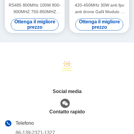
RS485 800MHz 100W 800-
420-450MHz 30W anti fpv
900MHZ 750-850MHZ
anti drone GaN Modulo di
Modulo anti drone Modulo
difesa drone con 1-1.5dB di
Ottenga il migliore
Ottenga il migliore
amplificatore di potenza RF
potenza piatta
prezzo
prezzo
per anti Uav LDSK 24-32V
Social media
Contatto rapido
Telefono
86-139-2371-1327