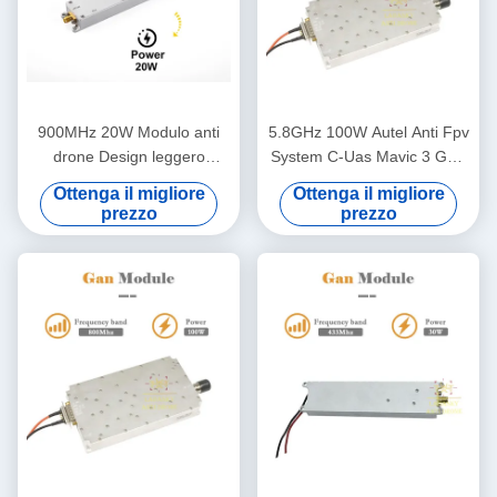
900MHz 20W Modulo anti
5.8GHz 100W Autel Anti Fpv
drone Design leggero
System C-Uas Mavic 3 GaN
Amplificazione RF per la
RF Power Amplifier Modulo
Ottenga il migliore
Ottenga il migliore
difesa dei droni
di posizione anti drone anti
prezzo
prezzo
dji anti autel anti UAV