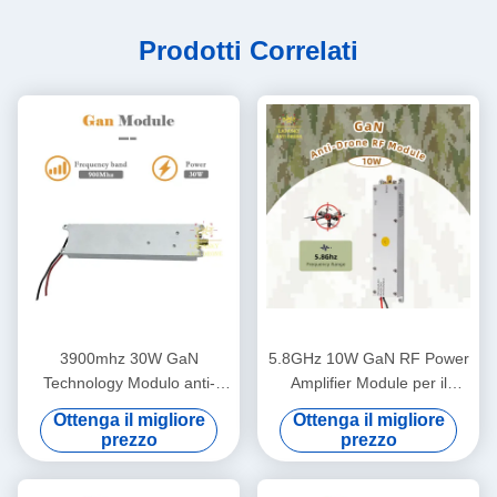
Prodotti Correlati
3900mhz 30W GaN
5.8GHz 10W GaN RF Power
Technology Modulo anti-
Amplifier Module per il
drone 900MHZ Modulo RF
rilevamento di droni
Ottenga il migliore
Ottenga il migliore
anti-Fpv 24-32V
prezzo
prezzo