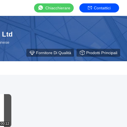
Chiacchierare
Contattici
，Ltd
Cinese
Fornitore Di Qualità
Prodotti Principali
00:12