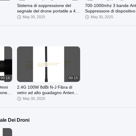
Sistema di soppressione del
700-1000mhz 3 bande Ant
segnale del drone portatile a 4
Suppressore di dispositivo
bande 700-1200MHz con
montato sul veicolo per la 
May 30, 2025
May 30, 2025
ventola di raffreddamento
anti
00:16
00:15
Omni
2.4G 100W 8dBi N-J Fibra di
ione
vetro ad alto guadagno Antenna
omnidirezionale anti drone
May 30, 2025
25x600mm
ale Dei Droni