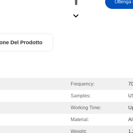
Ottenga 
ione Del Prodotto
Frequency:
7
Samples:
U
Working Time:
Up
Material:
A
Weight:
1.