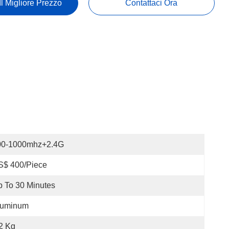
Il Migliore Prezzo
Contattaci Ora
00-1000mhz+2.4G
S$ 400/Piece
 To 30 Minutes
luminum
2 Kg