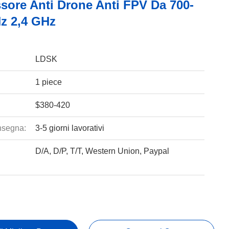
sore Anti Drone Anti FPV Da 700-
z 2,4 GHz
LDSK
1 piece
$380-420
nsegna:
3-5 giorni lavorativi
D/A, D/P, T/T, Western Union, Paypal