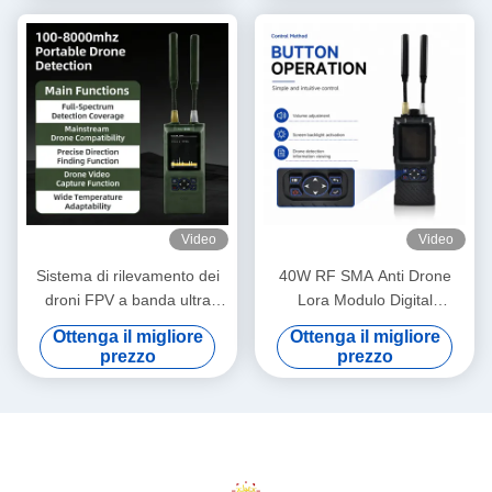
collegamento di interferenza
interfaccia di interferenza
con lo zaino con alta
sensibilità e bassi falsi
allarmi
Video
Video
Sistema di rilevamento dei
40W RF SMA Anti Drone
droni FPV a banda ultra
Lora Modulo Digital
larga portatile che supporta il
Modulation Amplificatore di
Ottenga il migliore
Ottenga il migliore
video OFDM, la ricerca della
potenza Modulo 700-
prezzo
prezzo
direzione e le contromisure
1000MHz
integrate