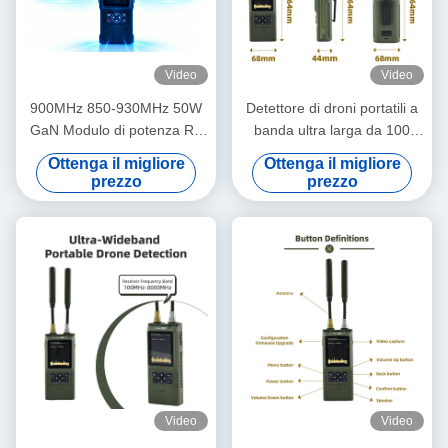
Video
Video
900MHz 850-930MHz 50W
Detettore di droni portatili a
GaN Modulo di potenza RF
banda ultra larga da 100
Modulo per Autel Mavic 3
MHz a 8 GHz con cattura
Ottenga il migliore
Ottenga il migliore
Contatore Fpv
video in tempo reale e
prezzo
prezzo
ricerca di direzione precisa
Video
Video