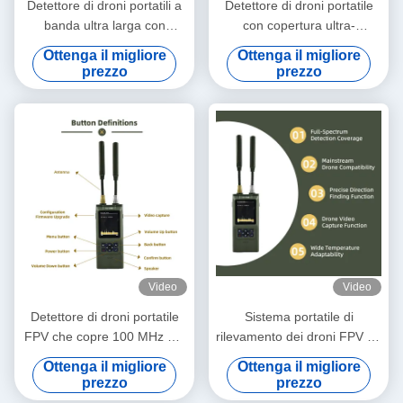
Detettore di droni portatili a
Detettore di droni portatile
banda ultra larga con
con copertura ultra-
copertura da 100 MHz a 8
larghezza banda da 100
Ottenga il migliore
Ottenga il migliore
GHz, protezione IP54 e
MHz a 8000 MHz, cattura
prezzo
prezzo
durata della batteria di 7 ore
video in tempo reale e
per il rilevamento di FPV
ricerca di direzione precisa
UAV
Video
Video
Detettore di droni portatile
Sistema portatile di
FPV che copre 100 MHz ∼8
rilevamento dei droni FPV da
GHz con rilevamento video
100 MHz ∼ 8 GHz con
Ottenga il migliore
Ottenga il migliore
OFDM HD, scansione a
precisione di direzione,
prezzo
prezzo
doppia antenna e
intercettazione video e