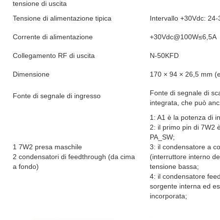
tensione di uscita
Tensione di alimentazione tipica
Intervallo +30Vdc: 24
Corrente di alimentazione
+30Vdc@100W≤6,5A
Collegamento RF di uscita
N-50KFD
Dimensione
170 × 94 × 26,5 mm (es
Fonte di segnale di sc
Fonte di segnale di ingresso
integrata, che può anc
1: A1 è la potenza di 
2: il primo pin di 7W2 è
PA_SW;
1 7W2 presa maschile
3: il condensatore a 
2 condensatori di feedthrough (da cima
(interruttore interno d
a fondo)
tensione bassa;
4: il condensatore fee
sorgente interna ed es
incorporata;