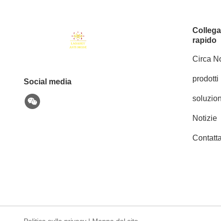
Colleg
rapido
Circa No
prodotti
Social media
soluzion
Notizie
Contatta