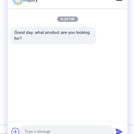
Contatto rapido
6:29 PM
Telefono
Good day, what product are you looking 
for?
86-139-2371-1327
E-mail
inquiry@ladaskytech.com
Indirizzo
- No, no, no, no.11, Plant Road, Tongle
Community, Baolong Street, distretto di
Longgang, Shenzhen